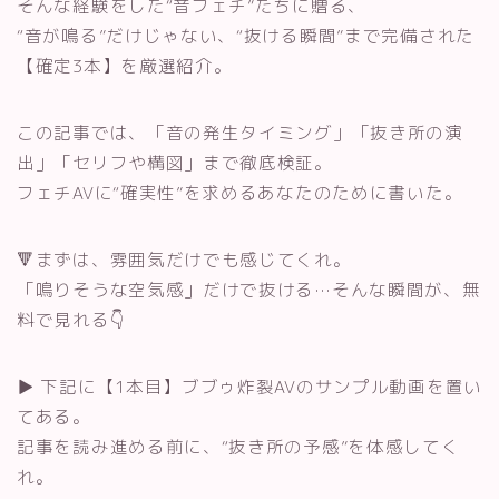
そんな経験をした“音フェチ”たちに贈る、
“音が鳴る”だけじゃない、“抜ける瞬間”まで完備された
【確定3本】を厳選紹介。
この記事では、「音の発生タイミング」「抜き所の演
出」「セリフや構図」まで徹底検証。
フェチAVに“確実性”を求めるあなたのために書いた。
🔻まずは、雰囲気だけでも感じてくれ。
「鳴りそうな空気感」だけで抜ける…そんな瞬間が、無
料で見れる👇
▶︎ 下記に【1本目】ブブゥ炸裂AVのサンプル動画を置い
てある。
記事を読み進める前に、“抜き所の予感”を体感してく
れ。