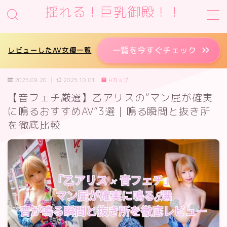
揺れる！巨乳御殿！！
MENU
一覧を今すぐチェック
レビューしたAV女優一覧
サイト運営者情報
2025.09.20
2025.10.01
Hカップ
【音フェチ厳選】乙アリスの“マン屁が確実
プライバシーポリシー
に鳴るおすすめAV”3選｜鳴る瞬間と抜き所
を徹底比較
お問い合わせ