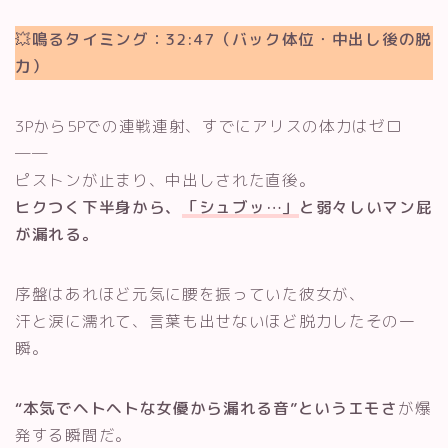
💥
鳴るタイミング：32:47（バック体位・中出し後の脱
力）
3Pから5Pでの連戦連射、すでにアリスの体力はゼロ
──
ピストンが止まり、中出しされた直後。
ヒクつく下半身から、
「シュブッ…」
と弱々しいマン屁
が漏れる。
序盤はあれほど元気に腰を振っていた彼女が、
汗と涙に濡れて、言葉も出せないほど脱力したその一
瞬。
“本気でヘトヘトな女優から漏れる音”というエモさ
が爆
発する瞬間だ。