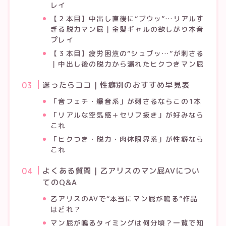
レイ
【２本目】中出し直後に“ブウッ”…リアルす
ぎる脱力マン屁｜金髪ギャルの欲しがり本音
プレイ
【３本目】疲労困憊の“シュブッ…”が刺さる
｜中出し後の脱力から漏れたヒクつきマン屁
迷ったらココ｜性癖別のおすすめ早見表
「音フェチ・爆音系」が刺さるならこの1本
「リアルな空気感＋セリフ抜き」が好みなら
これ
「ヒクつき・脱力・肉体限界系」が性癖なら
これ
よくある質問｜乙アリスのマン屁AVについ
てのQ&A
乙アリスのAVで“本当にマン屁が鳴る”作品
はどれ？
マン屁が鳴るタイミングは何分頃？一覧で知