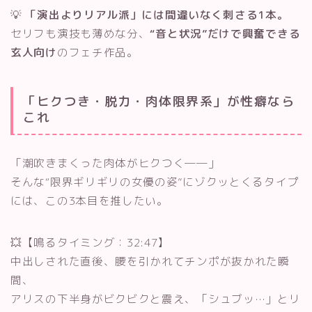
💡
「演出よりリアル派」には間違いなく刺さる1本。
セリフも演技も薄めな分、
“音と状況”だけで興奮できる
玄人向け
のフェチ作品。
「ヒクつき・脱力・肉体限界系」が性癖なら
これ
「潮吹きまくった肉体がヒクつく──」
そんな“限界ギリギリの女優の姿”にゾクッとくるタイプ
には、この3本目を推したい。
💥【鳴るタイミング：32:47】
中出しされた直後、腰を引かれてチンポが抜かれた瞬
間、
アリスの下半身がビクビクと震え、「シュブッ…」とリ