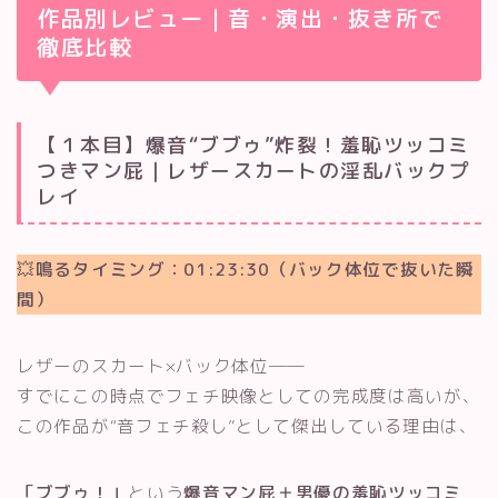
作品別レビュー｜音・演出・抜き所で
徹底比較
【１本目】爆音“ブブゥ”炸裂！羞恥ツッコミ
つきマン屁｜レザースカートの淫乱バックプ
レイ
💥鳴るタイミング：01:23:30（バック体位で抜いた瞬
間）
レザーのスカート×バック体位──
すでにこの時点でフェチ映像としての完成度は高いが、
この作品が“音フェチ殺し”として傑出している理由は、
「ブブゥ！」
という
爆音マン屁＋男優の羞恥ツッコミ