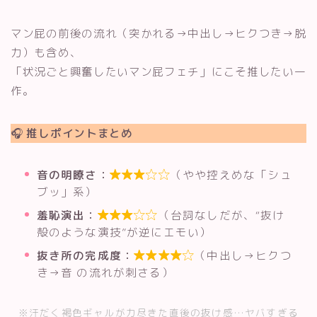
マン屁の前後の流れ（突かれる→中出し→ヒクつき→脱
力）も含め、
「状況ごと興奮したいマン屁フェチ」にこそ推したい一
作。
🎧
推しポイントまとめ
音の明瞭さ：
（やや控えめな「シュ

ブッ」系）
羞恥演出：
（台詞なしだが、“抜け

殻のような演技”が逆にエモい）
抜き所の完成度：
（中出し→ヒクつ

き→音 の流れが刺さる）
※汗だく褐色ギャルが力尽きた直後の抜け感…ヤバすぎる