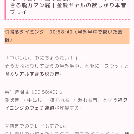
ぎる脱力マン屁｜金髪ギャルの欲しがり本音
プレイ
💥
鳴るタイミング：00:58:40（半外半中で抜いた直
後）
「中がいい、中にちょうだい！」──
そうおねだりしてからの半外半中、直後に「ブウッ」と
鳴る
リアルすぎる脱力音
。
再生時間は【00:58:40】。
潮吹き → 中出し → 抜かれる → 漏れる音、という
神タ
イミングのフェチ連鎖
が炸裂する。
直前までのプレイもすごい。