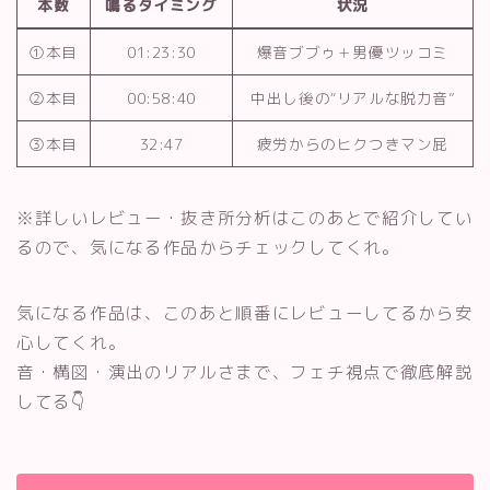
本数
鳴るタイミング
状況
①本目
01:23:30
爆音ブブゥ＋男優ツッコミ
②本目
00:58:40
中出し後の“リアルな脱力音”
③本目
32:47
疲労からのヒクつきマン屁
※詳しいレビュー・抜き所分析はこのあとで紹介してい
るので、気になる作品からチェックしてくれ。
気になる作品は、このあと順番にレビューしてるから安
心してくれ。
音・構図・演出のリアルさまで、フェチ視点で徹底解説
してる👇️