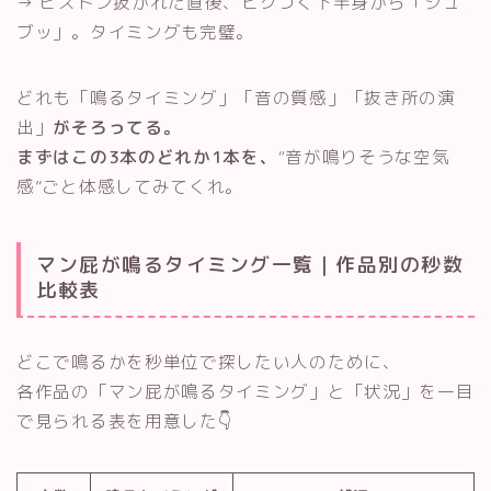
→ ピストン抜かれた直後、ヒクつく下半身から「シュ
ブッ」。タイミングも完璧。
どれも「鳴るタイミング」「音の質感」「抜き所の演
出」
がそろってる。
まずはこの3本のどれか1本を、
“音が鳴りそうな空気
感”ごと体感してみてくれ。
マン屁が鳴るタイミング一覧｜作品別の秒数
比較表
どこで鳴るかを秒単位で探したい人のために、
各作品の「マン屁が鳴るタイミング」と「状況」を一目
で見られる表を用意した👇