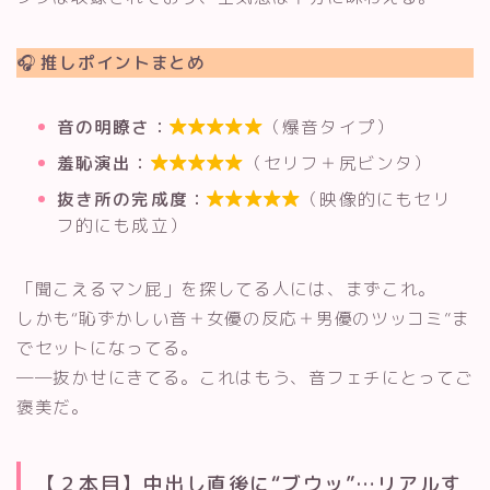
🎧 推しポイントまとめ
音の明瞭さ：
（爆音タイプ）

羞恥演出：
（セリフ＋尻ビンタ）

抜き所の完成度：
（映像的にもセリ

フ的にも成立）
「聞こえるマン屁」を探してる人には、まずこれ。
しかも“恥ずかしい音＋女優の反応＋男優のツッコミ”ま
でセットになってる。
──抜かせにきてる。これはもう、音フェチにとってご
褒美だ。
【２本目】中出し直後に“ブウッ”…リアルす