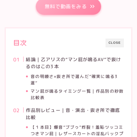
無料で動画をみる
目次
CLOSE
結論｜乙アリスの“マン屁が鳴るAV”で抜け
るのはこの3本
音の明瞭さ×抜き所で選んだ“確実に鳴る3
選”
マン屁が鳴るタイミング一覧｜作品別の秒数
比較表
作品別レビュー｜音・演出・抜き所で徹底
比較
【１本目】爆音“ブブゥ”炸裂！羞恥ツッコミ
つきマン屁｜レザースカートの淫乱バックプ