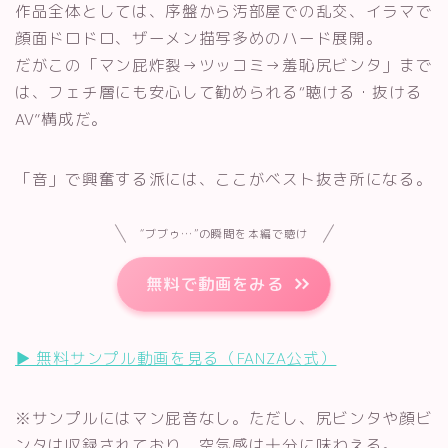
作品全体としては、序盤から汚部屋での乱交、イラマで
顔面ドロドロ、ザーメン描写多めのハード展開。
だがこの「マン屁炸裂→ツッコミ→羞恥尻ビンタ」まで
は、フェチ層にも安心して勧められる“聴ける・抜ける
AV”構成だ。
「音」で興奮する派には、ここがベスト抜き所になる。
“ブブゥ…”の瞬間を本編で聴け
無料で動画をみる
▶︎ 無料サンプル動画を見る（FANZA公式）
※サンプルにはマン屁音なし。ただし、尻ビンタや顔ビ
ンタは収録されており、空気感は十分に味わえる。