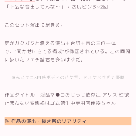
「下品な音出してんな〜」→ お尻ビンタ×2回
このセット演出に尽きる。
尻がガクガクと震える演出＋台詞＋音の三位一体
で、“聞かせにきてる構成”が徹底されている。この瞬間
に抜いたフェチ諸君も多いはずだ。
※赤ビキニ×肉感ボディのパケ写、ドスケベすぎて優勝
作品タイトル：淫乱マ●コおせっせ依存症 アリス 性欲
止まんない変態娘はゴム禁生中専用肉便器ちゃん
📝 作品の演出・抜き所のリアリティ