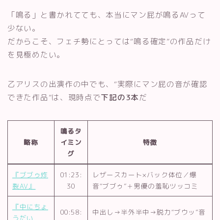
「鳴る」と書かれてても、本当にマン屁が鳴るAVって
少ない。
だからこそ、フェチ勢にとっては“鳴る確定”の作品だけ
を見極めたい。
乙アリスの出演作の中でも、“実際にマン屁の音が確認
できた作品”は、現時点で
下記の3本
だ
鳴るタ
略称
イミン
特徴
Follow Me
グ
『ブブゥ炸
01:23:
レザースカート×バック体位／爆
裂AV』
30
音“ブブゥ”＋男優の羞恥ツッコミ
『中にちょ
00:58:
中出し→半外半中→脱力“ブウッ”音
うだい