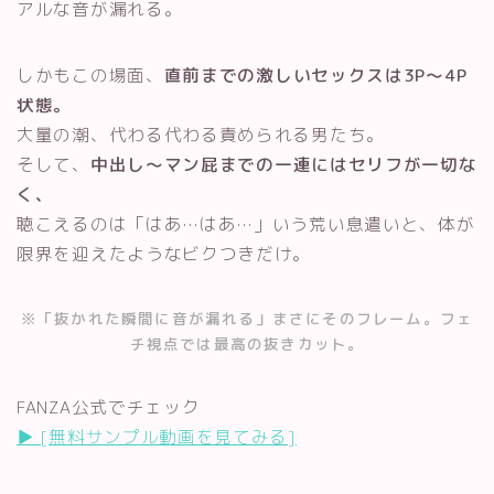
アルな音が漏れる。
しかもこの場面、
直前までの激しいセックスは3P〜4P
状態。
大量の潮、代わる代わる責められる男たち。
そして、
中出し〜マン屁までの一連にはセリフが一切な
く、
聴こえるのは「はあ…はあ…」いう荒い息遣いと、体が
限界を迎えたようなビクつきだけ。
※「抜かれた瞬間に音が漏れる」まさにそのフレーム。フェ
チ視点では最高の抜きカット。
FANZA公式でチェック
▶︎ [無料サンプル動画を見てみる]