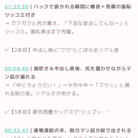
01:23:30
｜バックで抜かれる瞬間に爆音＋男優の羞恥
ツッコミ付き
→ ガクガクと尻が震え、「下品な音出してんな〜」と
ツッコミ。羞恥演出まで完璧。
✅【2本目】中出し後に“ブウ”とこぼれるリアル音
00:58:40
｜潮吹き＆中出し直後、尻を震わせながらマ
ン屁が漏れる
→ 「中にちょうだい！」→半外半中→「ブウッ」と漏
れる脱力音。リアルさが刺さる。
✅【3本目】疲労困憊セックスで“シュブッ…”
00:32:47
｜連戦連射の末、脱力マン屁が絞り出される