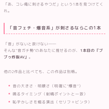
「あ、コレ俺に刺さるやつだ」という1本を見つけてく
れ。
「音フェチ・爆音系」が刺さるならこの1本
「音」がないと抜けない──
そんな“音ガチ勢”のあなたに推せるのが、
1本目の『ブ
ブゥ炸裂AV』
。
他の2作品と比べても、この作品は別格。
音の大きさ・明瞭さ（明確に“爆音”）
鳴るタイミング（射精ポイントと一致）
恥ずかしさを煽る演出（セリフ＋ビンタ）