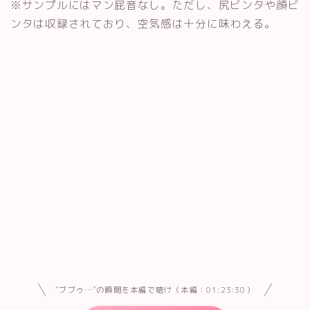
※サンプルにはマン屁音なし。ただし、尻ビンタや顔ビ
ンタは収録されており、空気感は十分に味わえる。
“ブブゥ…”の瞬間を本編で聴け（本編：01:23:30）