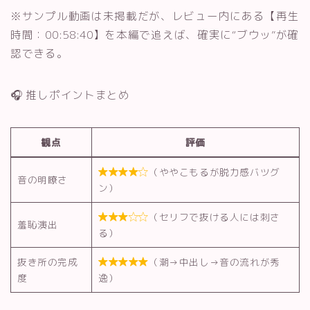
※サンプル動画は未掲載だが、レビュー内にある【再生
時間：00:58:40】を本編で追えば、確実に“ブウッ”が確
認できる。
🎧 推しポイントまとめ
観点
評価
（ややこもるが脱力感バツグ

音の明瞭さ
ン）
（セリフで抜ける人には刺さ

羞恥演出
る）
抜き所の完成
（潮→中出し→音の流れが秀

度
逸）