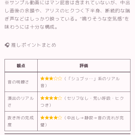
※サンプル動画にはマン屁音は含まれていないが、中出
し直後の余韻や、アリスのヒクつく下半身、断続的な喘
ぎ声などはしっかり映っている。“鳴りそうな空気感”を
味わうには十分な構成。
🎧 推しポイントまとめ
観点
評価
（「シュブッ…」系のリアル

音の明瞭さ
音）
演出のリアル
（セリフなし・荒い呼吸・ヒク

さ
つき）
抜き所の完成
（中出し→静寂→音の流れが完

度
璧）