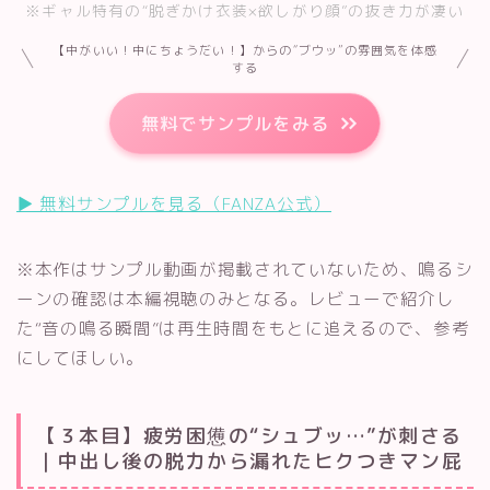
※ギャル特有の“脱ぎかけ衣装×欲しがり顔”の抜き力が凄い
【中がいい！中にちょうだい！】からの“ブウッ”の雰囲気を体感
する
無料でサンプルをみる
▶︎ 無料サンプルを見る（FANZA公式）
※本作はサンプル動画が掲載されていないため、鳴るシ
ーンの確認は本編視聴のみとなる。レビューで紹介し
た“音の鳴る瞬間”は再生時間をもとに追えるので、参考
にしてほしい。
【３本目】疲労困憊の“シュブッ…”が刺さる
｜中出し後の脱力から漏れたヒクつきマン屁