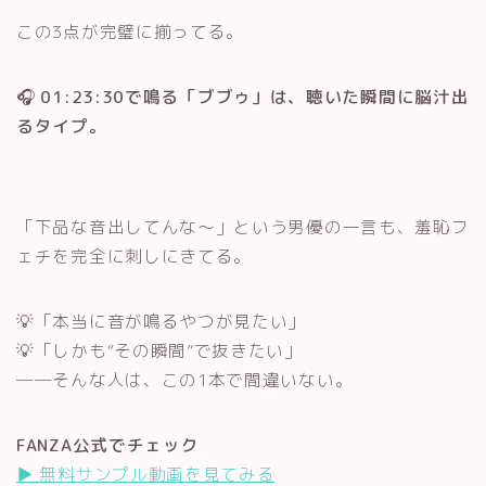
この3点が完璧に揃ってる。
🎧
01:23:30で鳴る「ブブゥ」は、聴いた瞬間に脳汁出
るタイプ。
「下品な音出してんな〜」という男優の一言も、羞恥フ
ェチを完全に刺しにきてる。
💡「本当に音が鳴るやつが見たい」
💡「しかも“その瞬間”で抜きたい」
──そんな人は、この1本で間違いない。
FANZA公式でチェック
▶︎ 無料サンプル動画を見てみる