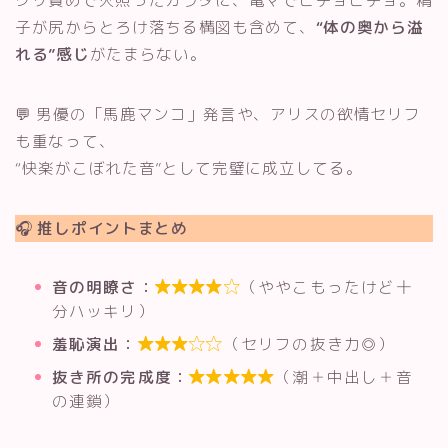
クリ責めで火照ったカラダに、電マでビチョビチョ。精
子が尻からとろけ落ちる構図も含めて、
“体の奥から溢
れる”感じ
がたまらない。
💬 男優の「馬鹿マンコ」発言や、アリスの欲情セリフ
も重なって、
“快楽がこぼれた音”として完璧に成立してる。
🎧
推しポイントまとめ
音の明瞭さ：
（ややこもったけど十

分ハッキリ）
羞恥演出：
（セリフの抜き力◎）

抜き所の完成度：
（潮＋中出し＋音

の連鎖）